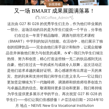
以往活动
又一场 BMART 成果展圆满落幕！
JWCoffee_Admin
这次由 G27 和 G28 的优秀学生们主办，作为他们毕业展的
一部分。这场活动的目的是为学生们提供一个平台，分享他
们在过去一年里于精品咖啡、调酒与烘培艺术课程
（BMART）中学到的知识与技能。在活动中，他们展示了独
创的招牌饮品——完全由他们亲手设计和制作，让观众能够
品尝并体验他们努力与创意的成果。☕🍹✨我们为学生们倾注
热情、努力和创意，精心打造这些独一无二的饮品感到无比
自豪。他们在过去一年的成长与成就令人鼓舞，这次活动正
是他们追求卓越的最好证明。衷心感谢所有出席这一天的来
宾。您的到来和支持对我们和学生们意义非凡——它让我们
更加坚定继续为下一代咖啡师、调酒师和烘焙师培养创造力
与卓越品质的信念。敬请期待更多活动和更新，我们将持续
为学生提供更多展示才华的平台。再次祝贺 G27 和 G28 的
学生们——你们让我们倍感骄傲！🎉👏活动日期 – 2024年10
月 地点 – NEIVE New Era Vocational Institution