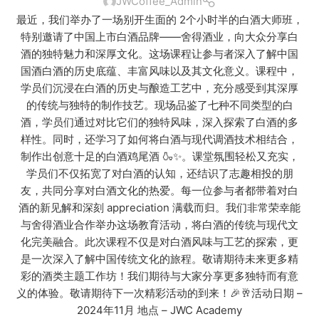
JWCoffee_Admin
最近，我们举办了一场别开生面的 2个小时半的白酒大师班，
特别邀请了中国上市白酒品牌——舍得酒业，向大众分享白
酒的独特魅力和深厚文化。这场课程让参与者深入了解中国
国酒白酒的历史底蕴、丰富风味以及其文化意义。课程中，
学员们沉浸在白酒的历史与酿造工艺中，充分感受到其深厚
的传统与独特的制作技艺。现场品鉴了七种不同类型的白
酒，学员们通过对比它们的独特风味，深入探索了白酒的多
样性。同时，还学习了如何将白酒与现代调酒技术相结合，
制作出创意十足的白酒鸡尾酒 🍶✨。课堂氛围轻松又充实，
学员们不仅拓宽了对白酒的认知，还结识了志趣相投的朋
友，共同分享对白酒文化的热爱。每一位参与者都带着对白
酒的新见解和深刻 appreciation 满载而归。我们非常荣幸能
与舍得酒业合作举办这场教育活动，将白酒的传统与现代文
化完美融合。此次课程不仅是对白酒风味与工艺的探索，更
是一次深入了解中国传统文化的旅程。敬请期待未来更多精
彩的酒类主题工作坊！我们期待与大家分享更多独特而有意
义的体验。敬请期待下一次精彩活动的到来！🎉🥂活动日期 –
2024年11月 地点 – JWC Academy