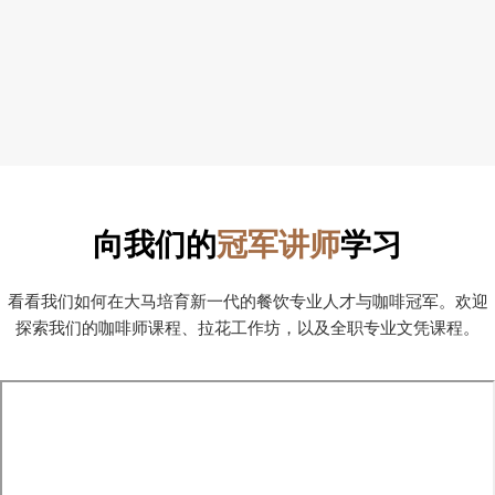
Nelson Lai
Jason 
国际咖啡品质专家
首席咖啡师
向我们的
冠军讲师
学习
看看我们如何在大马培育新一代的餐饮专业人才与咖啡冠军。欢迎
探索我们的咖啡师课程、拉花工作坊，以及全职专业文凭课程。