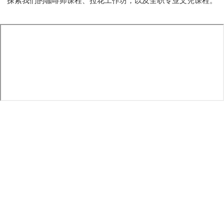
探索我们的咖啡师课程、拉花工作坊，以及全职专业文凭课程。